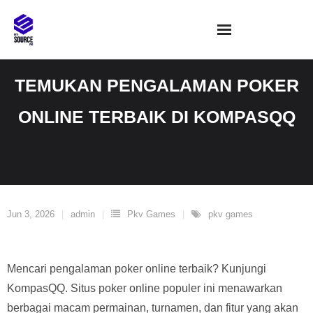
Skip
to
content
TEMUKAN PENGALAMAN POKER
ONLINE TERBAIK DI KOMPASQQ
Jun 3, 2026
admin
Pkv Games
pkv games
Mencari pengalaman poker online terbaik? Kunjungi
KompasQQ. Situs poker online populer ini menawarkan
berbagai macam permainan, turnamen, dan fitur yang akan