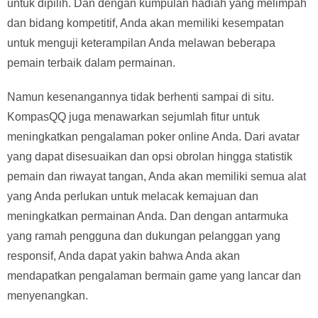
untuk dipilih. Dan dengan kumpulan hadiah yang melimpah
dan bidang kompetitif, Anda akan memiliki kesempatan
untuk menguji keterampilan Anda melawan beberapa
pemain terbaik dalam permainan.
Namun kesenangannya tidak berhenti sampai di situ.
KompasQQ juga menawarkan sejumlah fitur untuk
meningkatkan pengalaman poker online Anda. Dari avatar
yang dapat disesuaikan dan opsi obrolan hingga statistik
pemain dan riwayat tangan, Anda akan memiliki semua alat
yang Anda perlukan untuk melacak kemajuan dan
meningkatkan permainan Anda. Dan dengan antarmuka
yang ramah pengguna dan dukungan pelanggan yang
responsif, Anda dapat yakin bahwa Anda akan
mendapatkan pengalaman bermain game yang lancar dan
menyenangkan.