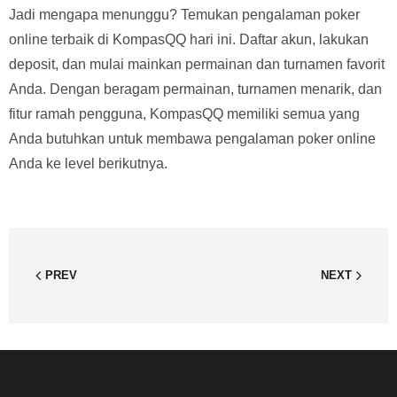
Jadi mengapa menunggu? Temukan pengalaman poker
online terbaik di KompasQQ hari ini. Daftar akun, lakukan
deposit, dan mulai mainkan permainan dan turnamen favorit
Anda. Dengan beragam permainan, turnamen menarik, dan
fitur ramah pengguna, KompasQQ memiliki semua yang
Anda butuhkan untuk membawa pengalaman poker online
Anda ke level berikutnya.
PREV
NEXT