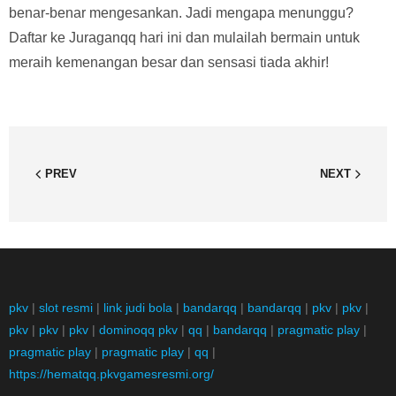
benar-benar mengesankan. Jadi mengapa menunggu?
Daftar ke Juraganqq hari ini dan mulailah bermain untuk
meraih kemenangan besar dan sensasi tiada akhir!
PREV
NEXT
pkv
|
slot resmi
|
link judi bola
|
bandarqq
|
bandarqq
|
pkv
|
pkv
|
pkv
|
pkv
|
pkv
|
dominoqq pkv
|
qq
|
bandarqq
|
pragmatic play
|
pragmatic play
|
pragmatic play
|
qq
|
https://hematqq.pkvgamesresmi.org/