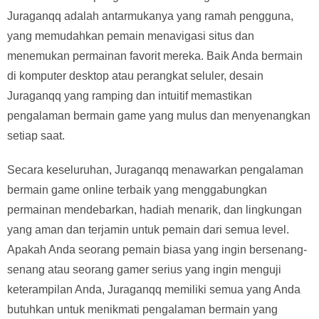
Juraganqq adalah antarmukanya yang ramah pengguna,
yang memudahkan pemain menavigasi situs dan
menemukan permainan favorit mereka. Baik Anda bermain
di komputer desktop atau perangkat seluler, desain
Juraganqq yang ramping dan intuitif memastikan
pengalaman bermain game yang mulus dan menyenangkan
setiap saat.
Secara keseluruhan, Juraganqq menawarkan pengalaman
bermain game online terbaik yang menggabungkan
permainan mendebarkan, hadiah menarik, dan lingkungan
yang aman dan terjamin untuk pemain dari semua level.
Apakah Anda seorang pemain biasa yang ingin bersenang-
senang atau seorang gamer serius yang ingin menguji
keterampilan Anda, Juraganqq memiliki semua yang Anda
butuhkan untuk menikmati pengalaman bermain yang