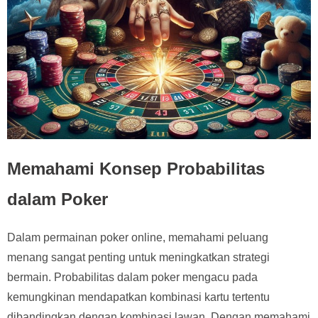
Memahami Konsep Probabilitas
dalam Poker
Dalam permainan poker online, memahami peluang
menang sangat penting untuk meningkatkan strategi
bermain. Probabilitas dalam poker mengacu pada
kemungkinan mendapatkan kombinasi kartu tertentu
dibandingkan dengan kombinasi lawan. Dengan memahami