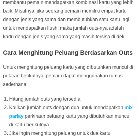
membantu pemain mendapatkan kombinasi kartu yang lebih
baik. Misalnya, jika seorang pemain memiliki empat kartu
dengan jenis yang sama dan membutuhkan satu kartu lagi
untuk mendapatkan flush, maka jumlah outs-nya adalah
kartu dengan jenis yang sama yang masih tersisa di dek.
Cara Menghitung Peluang Berdasarkan Outs
Untuk menghitung peluang kartu yang dibutuhkan muncul di
putaran berikutnya, pemain dapat menggunakan rumus
sederhana:
Hitung jumlah outs yang tersedia.
Kalikan jumlah outs dengan dua untuk mendapatkan
mix
parlay
perkiraan peluang kartu yang dibutuhkan muncul
di kartu berikutnya.
Jika ingin menghitung peluang untuk dua kartu