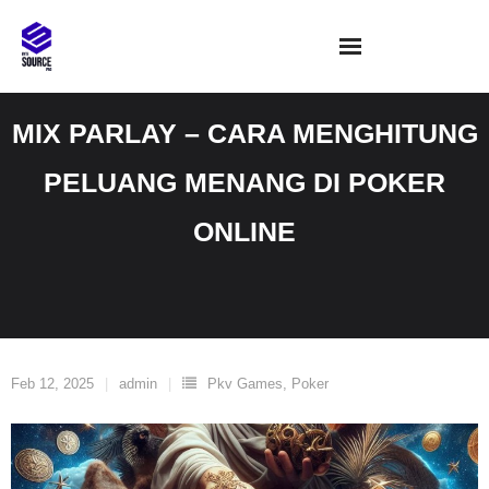
Skip
to
content
MIX PARLAY – CARA MENGHITUNG
PELUANG MENANG DI POKER
ONLINE
Feb 12, 2025
admin
Pkv Games
,
Poker