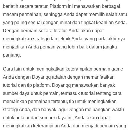
berlatih secara teratur. Platform ini menawarkan berbagai
macam permainan, sehingga Anda dapat memilih salah satu
yang paling sesuai dengan minat dan tingkat keahlian Anda.
Dengan bermain secara teratur, Anda akan dapat
meningkatkan strategi dan teknik Anda, yang pada akhirnya
menjadikan Anda pemain yang lebih baik dalam jangka
panjang.
Cara lain untuk meningkatkan keterampilan bermain game
Anda dengan Doyanqq adalah dengan memanfaatkan
tutorial dan tip platform. Doyanqq menawarkan banyak
sumber daya untuk pemain, termasuk tutorial tentang cara
memainkan permainan tertentu, tip untuk meningkatkan
strategi Anda, dan banyak lagi. Dengan meluangkan waktu
untuk belajar dari sumber daya ini, Anda akan dapat
meningkatkan keterampilan Anda dan menjadi pemain yang