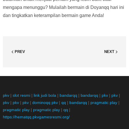
mengapa menunggu? Mulailah bermain di Doyanqq hari ini
dan tingkatkan keterampilan bermain game Anda!
PREV
NEXT
pkv
|
slot resmi
|
link judi bola
|
bandarqq
|
bandarqq
|
pkv
|
pkv
|
pkv
|
pkv
|
pkv
|
dominoqq pkv
|
qq
|
bandarqq
|
pragmatic play
|
pragmatic play
|
pragmatic play
|
qq
|
https://hematqq.pkvgamesresmi.org/