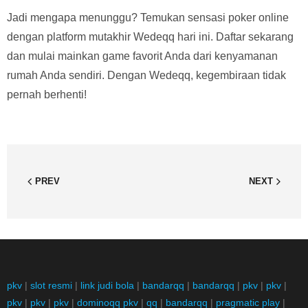
Jadi mengapa menunggu? Temukan sensasi poker online
dengan platform mutakhir Wedeqq hari ini. Daftar sekarang
dan mulai mainkan game favorit Anda dari kenyamanan
rumah Anda sendiri. Dengan Wedeqq, kegembiraan tidak
pernah berhenti!
PREV
NEXT
pkv
|
slot resmi
|
link judi bola
|
bandarqq
|
bandarqq
|
pkv
|
pkv
|
pkv
|
pkv
|
pkv
|
dominoqq pkv
|
qq
|
bandarqq
|
pragmatic play
|