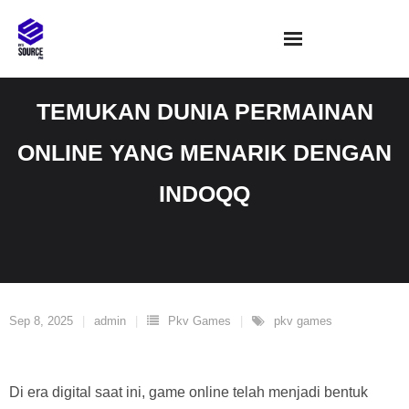
Skip
to
content
TEMUKAN DUNIA PERMAINAN
ONLINE YANG MENARIK DENGAN
INDOQQ
Sep 8, 2025
admin
Pkv Games
pkv games
Di era digital saat ini, game online telah menjadi bentuk