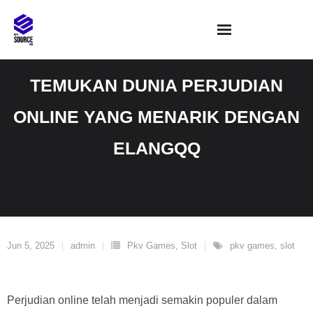
Skip
to
content
TEMUKAN DUNIA PERJUDIAN
ONLINE YANG MENARIK DENGAN
ELANGQQ
Jun 5, 2025
admin
Pkv Games
,
Slot
pkv games
,
slot
Perjudian online telah menjadi semakin populer dalam