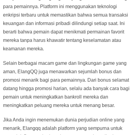
para pemainnya. Platform ini menggunakan teknologi
enkripsi terbaru untuk memastikan bahwa semua transaksi
keuangan dan informasi pribadi dilindungi setiap saat. Ini
berarti bahwa pemain dapat menikmati permainan favorit
mereka tanpa harus khawatir tentang keselamatan atau
keamanan mereka.
Selain berbagai macam game dan lingkungan game yang
aman, ElangQQ juga menawarkan sejumlah bonus dan
promosi menarik bagi para pemainnya. Dari bonus selamat
datang hingga promosi harian, selalu ada banyak cara bagi
pemain untuk meningkatkan bankroll mereka dan
meningkatkan peluang mereka untuk menang besar.
Jika Anda ingin menemukan dunia perjudian online yang
menarik, Elangqq adalah platform yang sempurna untuk