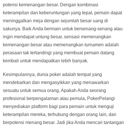
potensi kemenangan besar. Dengan kombinasi
keterampilan dan keberuntungan yang tepat, pemain dapat
meninggalkan meja dengan sejumlah besar uang di
sakunya. Baik Anda bermain untuk bersenang-senang atau
ingin mendapat untung besar, sensasi memenangkan
kemenangan besar atau memenangkan turnamen adalah
perasaan tak tertandingi yang membuat pemain datang
kembali untuk mendapatkan lebih banyak.
Kesimpulannya, dunia poker adalah tempat yang
mendebarkan dan mengasyikkan yang menawarkan
sesuatu untuk semua orang. Apakah Anda seorang
profesional berpengalaman atau pemula, PokerPelangi
menyediakan platform bagi para pemain untuk menguji
keterampilan mereka, terhubung dengan orang lain, dan
berpotensi menang besar. Jadi jika Anda mencari tantangan