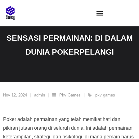
Skip
to
content
SENSASI PERMAINAN: DI DALAM
DUNIA POKERPELANGI
Nov 12, 2024
admin
Pkv Games
pkv games
Poker adalah permainan yang telah memikat hati dan
pikiran jutaan orang di seluruh dunia. Ini adalah permainan
keterampilan, strategi, dan psikologi, di mana pemain harus