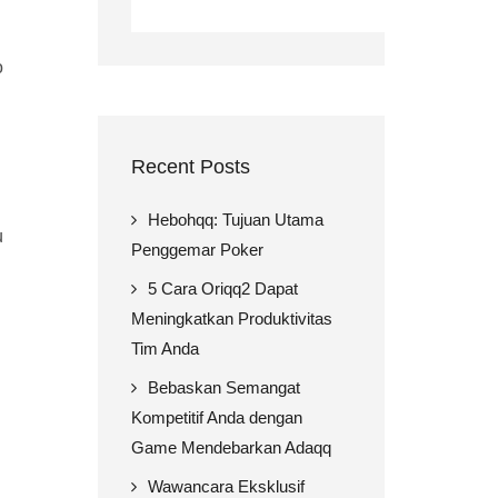
SEARCH
o
Recent Posts
Hebohqq: Tujuan Utama
u
Penggemar Poker
5 Cara Oriqq2 Dapat
Meningkatkan Produktivitas
Tim Anda
Bebaskan Semangat
Kompetitif Anda dengan
Game Mendebarkan Adaqq
Wawancara Eksklusif