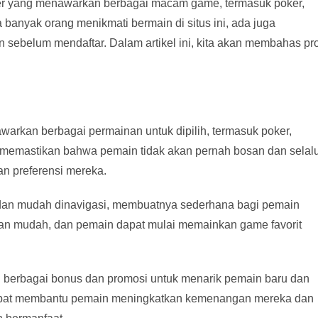
ler yang menawarkan berbagai macam game, termasuk poker,
banyak orang menikmati bermain di situs ini, ada juga
sebelum mendaftar. Dalam artikel ini, kita akan membahas pr
rkan berbagai permainan untuk dipilih, termasuk poker,
ni memastikan bahwa pemain tidak akan pernah bosan dan selal
n preferensi mereka.
 dan mudah dinavigasi, membuatnya sederhana bagi pemain
dan mudah, dan pemain dapat mulai memainkan game favorit
berbagai bonus dan promosi untuk menarik pemain baru dan
apat membantu pemain meningkatkan kemenangan mereka dan