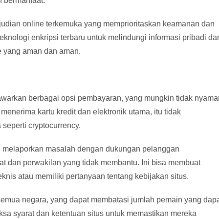
 bermanfaat.
rjudian online terkemuka yang memprioritaskan keamanan dan
knologi enkripsi terbaru untuk melindungi informasi pribadi da
e yang aman dan aman.
warkan berbagai opsi pembayaran, yang mungkin tidak nyama
enerima kartu kredit dan elektronik utama, itu tidak
eperti cryptocurrency.
h melaporkan masalah dengan dukungan pelanggan
t dan perwakilan yang tidak membantu. Ini bisa membuat
knis atau memiliki pertanyaan tentang kebijakan situs.
i semua negara, yang dapat membatasi jumlah pemain yang dap
ksa syarat dan ketentuan situs untuk memastikan mereka