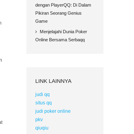
dengan PlayerQQ: Di Dalam
Pikiran Seorang Genius
Game
n
Menjelajahi Dunia Poker
Online Bersama Serbaqq
n
LINK LAINNYA
judi qq
situs qq
judi poker online
pkv
at
qiuqiu