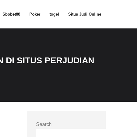
Sbobet88
Poker
togel
Situs Judi Online
DI SITUS PERJUDIAN
Search