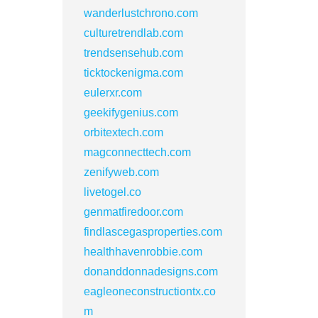
wanderlustchrono.com
culturetrendlab.com
trendsensehub.com
ticktockenigma.com
eulerxr.com
geekifygenius.com
orbitextech.com
magconnecttech.com
zenifyweb.com
livetogel.co
genmatfiredoor.com
findlascegasproperties.com
healthhavenrobbie.com
donanddonnadesigns.com
eagleoneconstructiontx.co
m