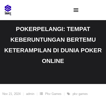
Skip
to
content
POKERPELANGI: TEMPAT
KEBERUNTUNGAN BERTEMU
KETERAMPILAN DI DUNIA POKER
ONLINE
Nov 21, 2024
admin
Pkv Games
pkv games