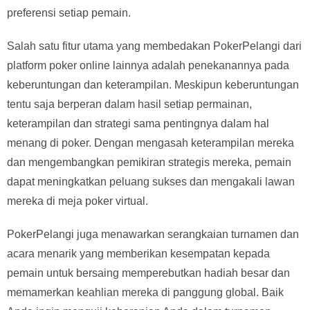
preferensi setiap pemain.
Salah satu fitur utama yang membedakan PokerPelangi dari
platform poker online lainnya adalah penekanannya pada
keberuntungan dan keterampilan. Meskipun keberuntungan
tentu saja berperan dalam hasil setiap permainan,
keterampilan dan strategi sama pentingnya dalam hal
menang di poker. Dengan mengasah keterampilan mereka
dan mengembangkan pemikiran strategis mereka, pemain
dapat meningkatkan peluang sukses dan mengakali lawan
mereka di meja poker virtual.
PokerPelangi juga menawarkan serangkaian turnamen dan
acara menarik yang memberikan kesempatan kepada
pemain untuk bersaing memperebutkan hadiah besar dan
memamerkan keahlian mereka di panggung global. Baik