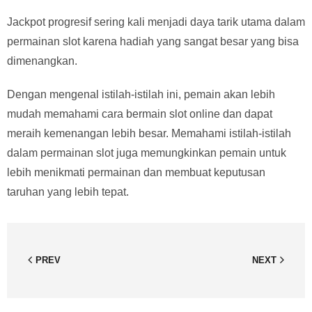
Jackpot progresif sering kali menjadi daya tarik utama dalam
permainan slot karena hadiah yang sangat besar yang bisa
dimenangkan.
Dengan mengenal istilah-istilah ini, pemain akan lebih
mudah memahami cara bermain slot online dan dapat
meraih kemenangan lebih besar. Memahami istilah-istilah
dalam permainan slot juga memungkinkan pemain untuk
lebih menikmati permainan dan membuat keputusan
taruhan yang lebih tepat.
PREV
NEXT