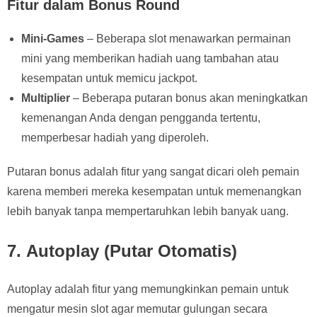
Fitur dalam Bonus Round
Mini-Games
– Beberapa slot menawarkan permainan
mini yang memberikan hadiah uang tambahan atau
kesempatan untuk memicu jackpot.
Multiplier
– Beberapa putaran bonus akan meningkatkan
kemenangan Anda dengan pengganda tertentu,
memperbesar hadiah yang diperoleh.
Putaran bonus adalah fitur yang sangat dicari oleh pemain
karena memberi mereka kesempatan untuk memenangkan
lebih banyak tanpa mempertaruhkan lebih banyak uang.
7.
Autoplay (Putar Otomatis)
Autoplay adalah fitur yang memungkinkan pemain untuk
mengatur mesin slot agar memutar gulungan secara