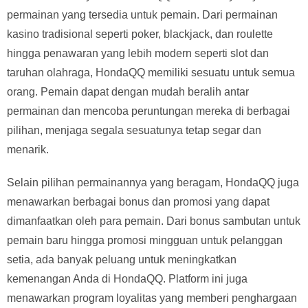
permainan yang tersedia untuk pemain. Dari permainan
kasino tradisional seperti poker, blackjack, dan roulette
hingga penawaran yang lebih modern seperti slot dan
taruhan olahraga, HondaQQ memiliki sesuatu untuk semua
orang. Pemain dapat dengan mudah beralih antar
permainan dan mencoba peruntungan mereka di berbagai
pilihan, menjaga segala sesuatunya tetap segar dan
menarik.
Selain pilihan permainannya yang beragam, HondaQQ juga
menawarkan berbagai bonus dan promosi yang dapat
dimanfaatkan oleh para pemain. Dari bonus sambutan untuk
pemain baru hingga promosi mingguan untuk pelanggan
setia, ada banyak peluang untuk meningkatkan
kemenangan Anda di HondaQQ. Platform ini juga
menawarkan program loyalitas yang memberi penghargaan