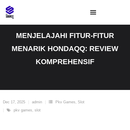
Skip
to
content
MENJELAJAHI FITUR-FITUR
MENARIK HONDAQQ: REVIEW
KOMPREHENSIF
Dec 17, 2025
admin
Pkv Games
,
Slot
pkv games
,
slot