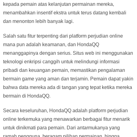
kepada pemain atas kelanjutan permainan mereka,
menambahkan insentif ekstra untuk terus datang kembali
dan menonton lebih banyak lagi.
Salah satu fitur terpenting dari platform perjudian online
mana pun adalah keamanan, dan HondaQQ
menanggapinya dengan serius. Situs web ini menggunakan
teknologi enkripsi canggih untuk melindungi informasi
pribadi dan keuangan pemain, memastikan pengalaman
bermain game yang aman dan terjamin. Pemain dapat yakin
bahwa data mereka ada di tangan yang tepat ketika mereka
bermain di HondaQQ.
Secara keseluruhan, HondaQQ adalah platform perjudian
online terkemuka yang menawarkan berbagai fitur menarik
untuk dinikmati para pemain. Dari antarmukanya yang
ramah pengguna, beragam pilihan permainan, hingga