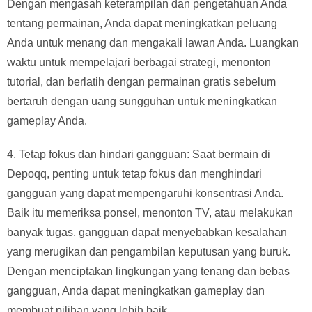
Dengan mengasah keterampilan dan pengetahuan Anda
tentang permainan, Anda dapat meningkatkan peluang
Anda untuk menang dan mengakali lawan Anda. Luangkan
waktu untuk mempelajari berbagai strategi, menonton
tutorial, dan berlatih dengan permainan gratis sebelum
bertaruh dengan uang sungguhan untuk meningkatkan
gameplay Anda.
4. Tetap fokus dan hindari gangguan: Saat bermain di
Depoqq, penting untuk tetap fokus dan menghindari
gangguan yang dapat mempengaruhi konsentrasi Anda.
Baik itu memeriksa ponsel, menonton TV, atau melakukan
banyak tugas, gangguan dapat menyebabkan kesalahan
yang merugikan dan pengambilan keputusan yang buruk.
Dengan menciptakan lingkungan yang tenang dan bebas
gangguan, Anda dapat meningkatkan gameplay dan
membuat pilihan yang lebih baik.