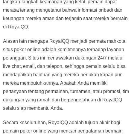
langkah-langkah keamanan yang ketat, pemain dapat
merasa tenang mengetahui bahwa informasi pribadi dan
keuangan mereka aman dan terjamin saat mereka bermain
di RoyalQQ.
Alasan lain mengapa RoyalQQ menjadi permata mahkota
situs poker online adalah komitmennya terhadap layanan
pelanggan. Situs ini menawarkan dukungan 24/7 melalui
live chat, email, dan telepon, sehingga pemain selalu bisa
mendapatkan bantuan yang mereka perlukan kapan pun
mereka membutuhkannya. Apakah Anda memiliki
pertanyaan tentang permainan, turnamen, atau promosi, tim
dukungan yang ramah dan berpengetahuan di RoyalQQ
selalu siap membantu Anda.
Secara keseluruhan, RoyalQQ adalah tujuan akhir bagi
pemain poker online yang mencari pengalaman bermain