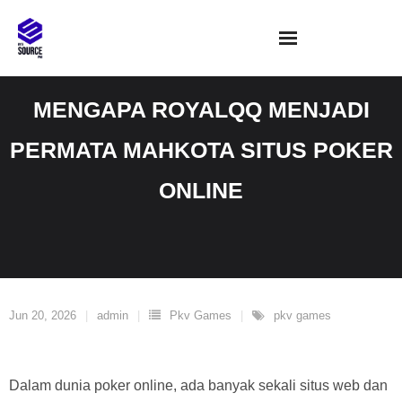
Skip
to
content
MENGAPA ROYALQQ MENJADI
PERMATA MAHKOTA SITUS POKER
ONLINE
Jun 20, 2026
admin
Pkv Games
pkv games
Dalam dunia poker online, ada banyak sekali situs web dan