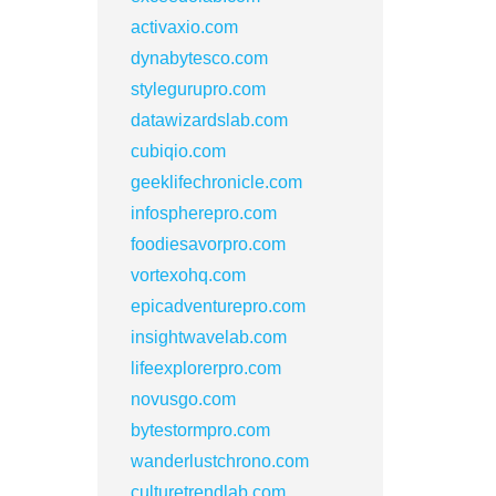
activaxio.com
dynabytesco.com
stylegurupro.com
datawizardslab.com
cubiqio.com
geeklifechronicle.com
infospherepro.com
foodiesavorpro.com
vortexohq.com
epicadventurepro.com
insightwavelab.com
lifeexplorerpro.com
novusgo.com
bytestormpro.com
wanderlustchrono.com
culturetrendlab.com