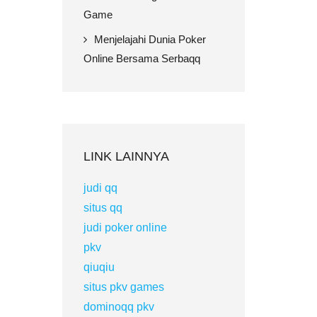
Game
Menjelajahi Dunia Poker
Online Bersama Serbaqq
LINK LAINNYA
judi qq
situs qq
judi poker online
pkv
qiuqiu
situs pkv games
dominoqq pkv