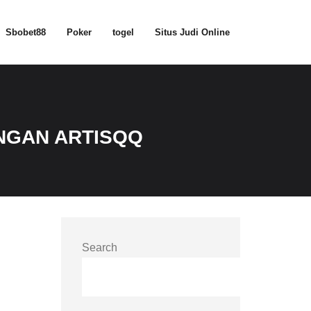
Sbobet88
Poker
togel
Situs Judi Online
NGAN ARTISQQ
Search
SEARCH