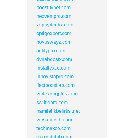
boostifynet.com
nexventpro.com
zephyrtechx.com
optigoxpert.com
novuswayz.com
actifypro.com
dynaboostx.com
instaflexco.com
innovistapro.com
flexiboostlab.com
vortexohqplus.com
swiftiopro.com
hamilelikbelirtisi.net
versalotech.com
techmaxco.com
exceedolab.com