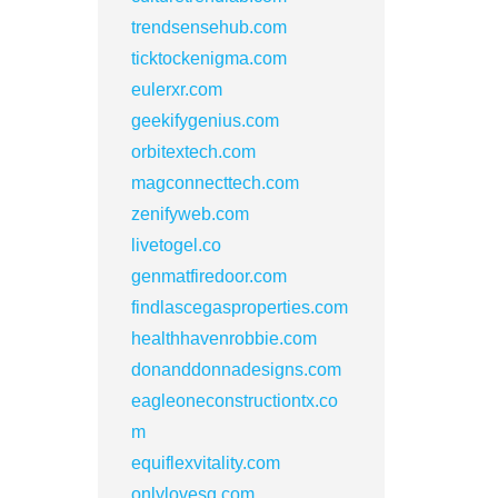
trendsensehub.com
ticktockenigma.com
eulerxr.com
geekifygenius.com
orbitextech.com
magconnecttech.com
zenifyweb.com
livetogel.co
genmatfiredoor.com
findlascegasproperties.com
healthhavenrobbie.com
donanddonnadesigns.com
eagleoneconstructiontx.co
m
equiflexvitality.com
onlylovesg.com