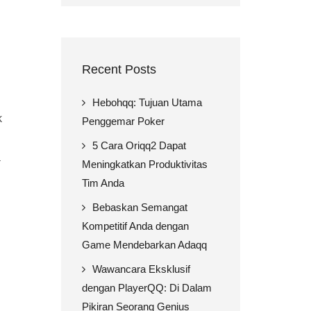
Recent Posts
Hebohqq: Tujuan Utama
k
Penggemar Poker
5 Cara Oriqq2 Dapat
a
Meningkatkan Produktivitas
Tim Anda
Bebaskan Semangat
Kompetitif Anda dengan
Game Mendebarkan Adaqq
Wawancara Eksklusif
dengan PlayerQQ: Di Dalam
Pikiran Seorang Genius