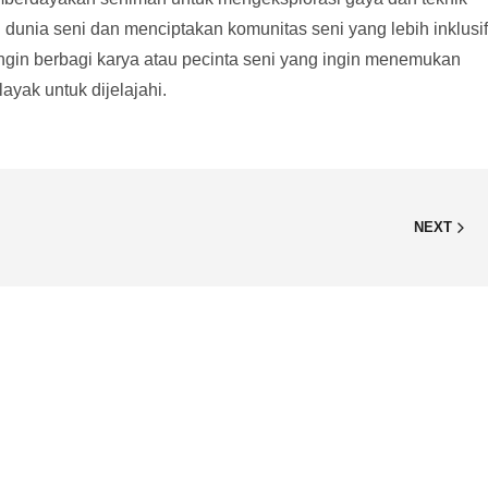
unia seni dan menciptakan komunitas seni yang lebih inklusif
ngin berbagi karya atau pecinta seni yang ingin menemukan
ayak untuk dijelajahi.
NEXT