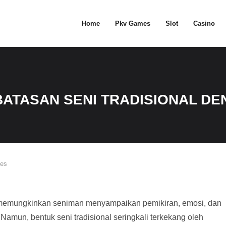
Home
Pkv Games
Slot
Casino
ATASAN SENI TRADISIONAL DE
es
t, memungkinkan seniman menyampaikan pemikiran, emosi, dan
Namun, bentuk seni tradisional seringkali terkekang oleh