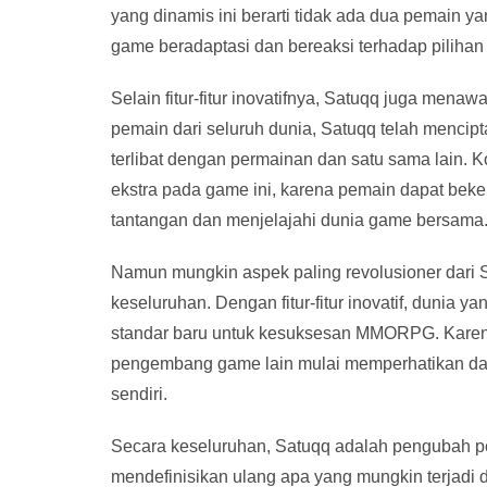
yang dinamis ini berarti tidak ada dua pemain 
game beradaptasi dan bereaksi terhadap pilihan
Selain fitur-fitur inovatifnya, Satuqq juga me
pemain dari seluruh dunia, Satuqq telah mencip
terlibat dengan permainan dan satu sama lain.
ekstra pada game ini, karena pemain dapat bek
tantangan dan menjelajahi dunia game bersama
Namun mungkin aspek paling revolusioner dari 
keseluruhan. Dengan fitur-fitur inovatif, dunia
standar baru untuk kesuksesan MMORPG. Kare
pengembang game lain mulai memperhatikan da
sendiri.
Secara keseluruhan, Satuqq adalah pengubah p
mendefinisikan ulang apa yang mungkin terjadi di