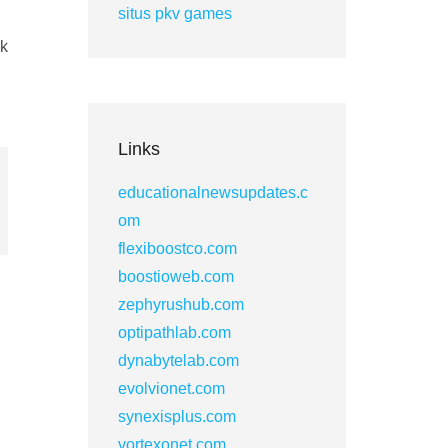
situs pkv games
ak
Links
educationalnewsupdates.c
om
flexiboostco.com
boostioweb.com
zephyrushub.com
optipathlab.com
dynabytelab.com
evolvionet.com
synexisplus.com
vortexonet.com