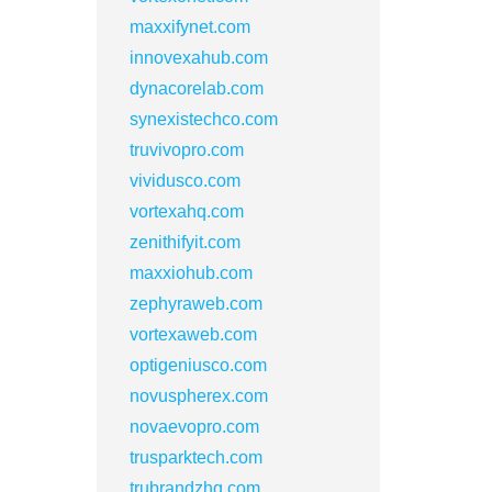
maxxifynet.com
innovexahub.com
dynacorelab.com
synexistechco.com
truvivopro.com
vividusco.com
vortexahq.com
zenithifyit.com
maxxiohub.com
zephyraweb.com
vortexaweb.com
optigeniusco.com
novuspherex.com
novaevopro.com
trusparktech.com
trubrandzhq.com