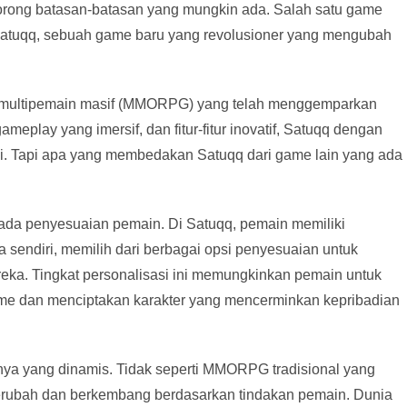
dorong batasan-batasan yang mungkin ada. Salah satu game
 Satuqq, sebuah game baru yang revolusioner yang mengubah
e multipemain masif (MMORPG) yang telah menggemparkan
play yang imersif, dan fitur-fitur inovatif, Satuqq dengan
ni. Tapi apa yang membedakan Satuqq dari game lain yang ada
pada penyesuaian pemain. Di Satuqq, pemain memiliki
sendiri, memilih dari berbagai opsi penyesuaian untuk
eka. Tingkat personalisasi ini memungkinkan pemain untuk
e dan menciptakan karakter yang mencerminkan kepribadian
anya yang dinamis. Tidak seperti MMORPG tradisional yang
 berubah dan berkembang berdasarkan tindakan pemain. Dunia