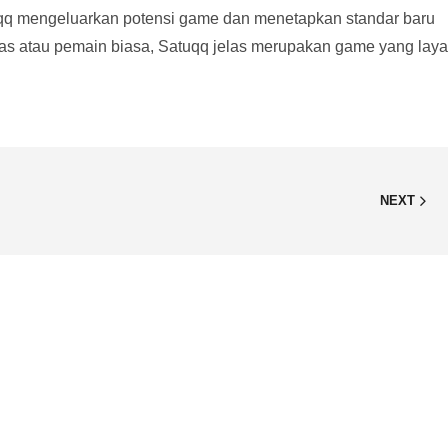
qq mengeluarkan potensi game dan menetapkan standar baru
eras atau pemain biasa, Satuqq jelas merupakan game yang lay
NEXT