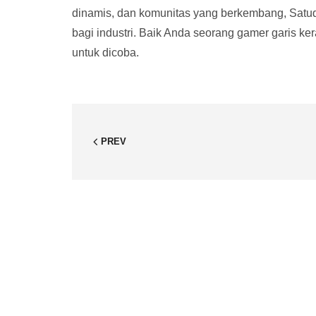
dinamis, dan komunitas yang berkembang, Satu
bagi industri. Baik Anda seorang gamer garis k
untuk dicoba.
PREV