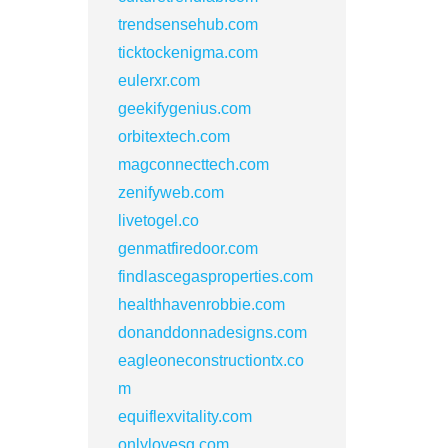
trendsensehub.com
ticktockenigma.com
eulerxr.com
geekifygenius.com
orbitextech.com
magconnecttech.com
zenifyweb.com
livetogel.co
genmatfiredoor.com
findlascegasproperties.com
healthhavenrobbie.com
donanddonnadesigns.com
eagleoneconstructiontx.co
m
equiflexvitality.com
onlylovesg.com