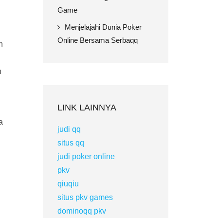
Game
Menjelajahi Dunia Poker
Online Bersama Serbaqq
n
n
LINK LAINNYA
a
judi qq
situs qq
judi poker online
pkv
qiuqiu
situs pkv games
dominoqq pkv