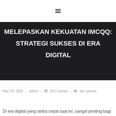
Skip
to
content
MELEPASKAN KEKUATAN IMCQQ:
STRATEGI SUKSES DI ERA
DIGITAL
May 25, 2026
admin
Pkv Games
pkv games
Di era digital yang serba cepat saat ini, sangat penting bagi