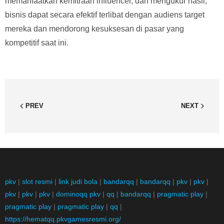
memanfaatkan kemitraan influencer, dan mengukur hasil,
bisnis dapat secara efektif terlibat dengan audiens target
mereka dan mendorong kesuksesan di pasar yang
kompetitif saat ini.
PREV
NEXT
pkv
|
slot resmi
|
link judi bola
|
bandarqq
|
bandarqq
|
pkv
|
pkv
|
pkv
|
pkv
|
pkv
|
dominoqq pkv
|
qq
|
bandarqq
|
pragmatic play
|
pragmatic play
|
pragmatic play
|
qq
|
https://hematqq.pkvgamesresmi.org/