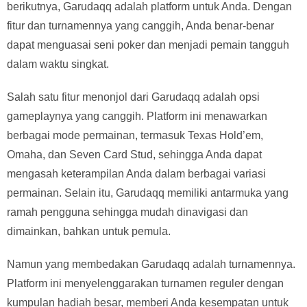
berikutnya, Garudaqq adalah platform untuk Anda. Dengan
fitur dan turnamennya yang canggih, Anda benar-benar
dapat menguasai seni poker dan menjadi pemain tangguh
dalam waktu singkat.
Salah satu fitur menonjol dari Garudaqq adalah opsi
gameplaynya yang canggih. Platform ini menawarkan
berbagai mode permainan, termasuk Texas Hold’em,
Omaha, dan Seven Card Stud, sehingga Anda dapat
mengasah keterampilan Anda dalam berbagai variasi
permainan. Selain itu, Garudaqq memiliki antarmuka yang
ramah pengguna sehingga mudah dinavigasi dan
dimainkan, bahkan untuk pemula.
Namun yang membedakan Garudaqq adalah turnamennya.
Platform ini menyelenggarakan turnamen reguler dengan
kumpulan hadiah besar, memberi Anda kesempatan untuk