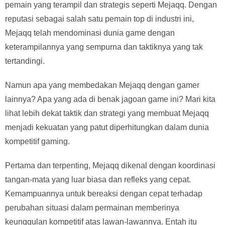
pemain yang terampil dan strategis seperti Mejaqq. Dengan
reputasi sebagai salah satu pemain top di industri ini,
Mejaqq telah mendominasi dunia game dengan
keterampilannya yang sempurna dan taktiknya yang tak
tertandingi.
Namun apa yang membedakan Mejaqq dengan gamer
lainnya? Apa yang ada di benak jagoan game ini? Mari kita
lihat lebih dekat taktik dan strategi yang membuat Mejaqq
menjadi kekuatan yang patut diperhitungkan dalam dunia
kompetitif gaming.
Pertama dan terpenting, Mejaqq dikenal dengan koordinasi
tangan-mata yang luar biasa dan refleks yang cepat.
Kemampuannya untuk bereaksi dengan cepat terhadap
perubahan situasi dalam permainan memberinya
keunggulan kompetitif atas lawan-lawannya. Entah itu