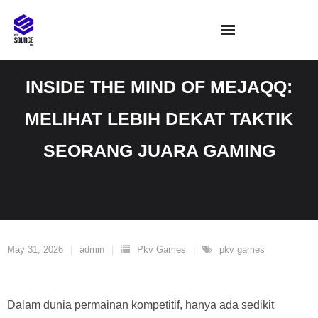
Skip
to
content
INSIDE THE MIND OF MEJAQQ:
MELIHAT LEBIH DEKAT TAKTIK
SEORANG JUARA GAMING
May 31, 2026
admin
Pkv Games
pkv games
Dalam dunia permainan kompetitif, hanya ada sedikit