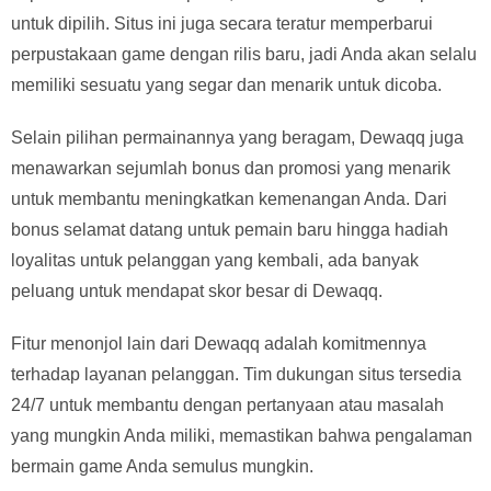
untuk dipilih. Situs ini juga secara teratur memperbarui
perpustakaan game dengan rilis baru, jadi Anda akan selalu
memiliki sesuatu yang segar dan menarik untuk dicoba.
Selain pilihan permainannya yang beragam, Dewaqq juga
menawarkan sejumlah bonus dan promosi yang menarik
untuk membantu meningkatkan kemenangan Anda. Dari
bonus selamat datang untuk pemain baru hingga hadiah
loyalitas untuk pelanggan yang kembali, ada banyak
peluang untuk mendapat skor besar di Dewaqq.
Fitur menonjol lain dari Dewaqq adalah komitmennya
terhadap layanan pelanggan. Tim dukungan situs tersedia
24/7 untuk membantu dengan pertanyaan atau masalah
yang mungkin Anda miliki, memastikan bahwa pengalaman
bermain game Anda semulus mungkin.