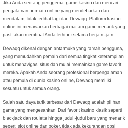
Jika Anda seorang penggemar game kasino dan mencari
pengalaman bermain online yang mendebarkan dan
mendalam, tidak terlihat lagi dari Dewaqq. Platform kasino
online ini menawarkan berbagai macam game menarik yang
pasti akan membuat Anda terhibur selama berjam -jam.
Dewaqq dikenal dengan antarmuka yang ramah pengguna,
yang memudahkan pemain dari semua tingkat keterampilan
untuk menavigasi situs dan mulai memainkan game favorit
mereka. Apakah Anda seorang profesional berpengalaman
atau pemula di dunia kasino online, Dewaqq memiliki
sesuatu untuk semua orang.
Salah satu daya tarik terbesar dari Dewaqq adalah pilihan
game yang mengesankan. Dari favorit kasino klasik seperti
blackjack dan roulette hingga judul -judul baru yang menarik
seperti slot online dan poker, tidak ada kekurangan opsi