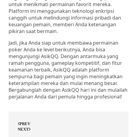
untuk menikmati permainan favorit mereka.
Platform ini menggunakan teknologi enkripsi
canggih untuk melindungi informasi pribadi dan
keuangan pemain, memberi Anda ketenangan
pikiran saat bermain.
Jadi, jika Anda siap untuk membawa permainan
poker Anda ke level berikutnya, Anda bisa
mengunjungi AsikQQ. Dengan antarmuka yang
ramah pengguna, gameplay kompetitif, dan fitur
keamanan terbaik, AsikQQ adalah platform
sempurna bagi pemain yang ingin meningkatkan
keterampilan mereka dan mulai menang besar.
Bergabunglah dengan AsikQQ hari ini dan mulailah
perjalanan Anda dari pemula hingga profesional!
PREV
NEXT