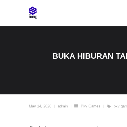
Skip
to
content
BUKA HIBURAN T
May 14, 2026
admin
Pkv Games
pkv ga