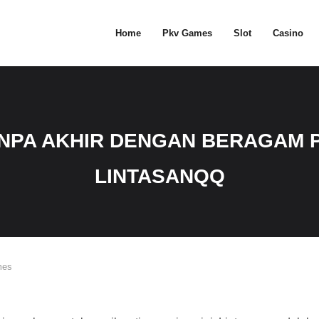
Home
Pkv Games
Slot
Casino
ANPA AKHIR DENGAN BERAGAM 
LINTASANQQ
mes