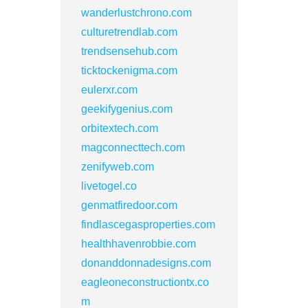
wanderlustchrono.com
culturetrendlab.com
trendsensehub.com
ticktockenigma.com
eulerxr.com
geekifygenius.com
orbitextech.com
magconnecttech.com
zenifyweb.com
livetogel.co
genmatfiredoor.com
findlascegasproperties.com
healthhavenrobbie.com
donanddonnadesigns.com
eagleoneconstructiontx.co
m