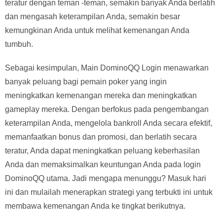
teratur dengan teman -teman, semakin banyak Anda berlatih
dan mengasah keterampilan Anda, semakin besar
kemungkinan Anda untuk melihat kemenangan Anda
tumbuh.
Sebagai kesimpulan, Main DominoQQ Login menawarkan
banyak peluang bagi pemain poker yang ingin
meningkatkan kemenangan mereka dan meningkatkan
gameplay mereka. Dengan berfokus pada pengembangan
keterampilan Anda, mengelola bankroll Anda secara efektif,
memanfaatkan bonus dan promosi, dan berlatih secara
teratur, Anda dapat meningkatkan peluang keberhasilan
Anda dan memaksimalkan keuntungan Anda pada login
DominoQQ utama. Jadi mengapa menunggu? Masuk hari
ini dan mulailah menerapkan strategi yang terbukti ini untuk
membawa kemenangan Anda ke tingkat berikutnya.