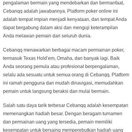
pengalaman bermain yang mendebarkan dan bermanfaat,
Cebanqq adalah jawabannya. Platform poker online ini
adalah tempat impian menjadi kenyataan, dan tempat Anda
dapat bergabung dalam aksi dan menguji keterampilan
Anda melawan pemain dari seluruh dunia.
Cebanqq menawarkan berbagai macam permainan poker,
termasuk Texas Hold’em, Omaha, dan banyak lagi. Baik
Anda seorang pemula atau profesional berpengalaman,
selalu ada sesuatu untuk semua orang di Cebanqq. Platform
ini ramah pengguna dan mudah dinavigasi, memudahkan
pemain untuk langsung beraksi dan mulai bermain.
Salah satu daya tarik terbesar Cebanqq adalah kesempatan
memenangkan hadiah besar. Dengan beragam turnamen
dan permainan uang yang tersedia, pemain memiliki
kesempatan untuk bersaing memperebutkan hadiah uang