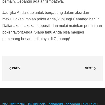
pemain, Cebanqq adalah tempatnya.
Jadi jika Anda siap untuk bergabung dalam aksi dan
mewujudkan impian poker Anda, kunjungi Cebanqq hari ini.
Daftar akun, lakukan deposit, dan mulai mainkan permainan
poker favorit Anda. Siapa tahu Anda bisa menjadi
pemenang besar berikutnya di Cebanqq!
PREV
NEXT
pkv
|
slot resmi
|
link judi bola
|
bandarqq
|
bandarqq
|
pkv
|
pkv
|