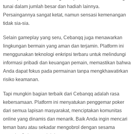
tunai dalam jumlah besar dan hadiah lainnya.
Persaingannya sangat ketat, namun sensasi kemenangan
tidak sia-sia.
Selain gameplay yang seru, Cebanqq juga menawarkan
lingkungan bermain yang aman dan terjamin. Platform ini
menggunakan teknologi enkripsi terbaru untuk melindungi
informasi pribadi dan keuangan pemain, memastikan bahwa
Anda dapat fokus pada permainan tanpa mengkhawatirkan
risiko keamanan.
Tapi mungkin bagian terbaik dari Cebanqq adalah rasa
kebersamaan. Platform ini menyatukan penggemar poker
dari semua lapisan masyarakat, menciptakan komunitas
online yang dinamis dan menarik. Baik Anda ingin mencari
teman baru atau sekadar mengobrol dengan sesama