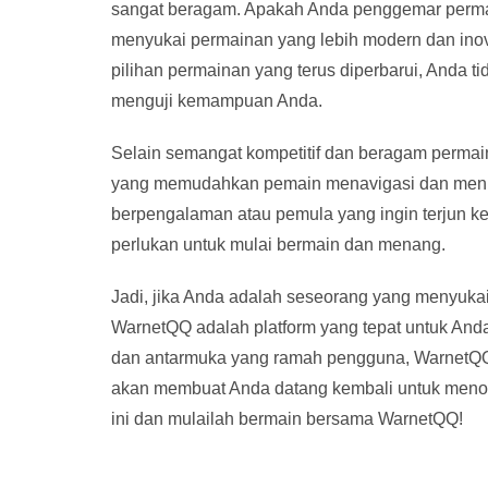
sangat beragam. Apakah Anda penggemar permaina
menyukai permainan yang lebih modern dan inov
pilihan permainan yang terus diperbarui, Anda 
menguji kemampuan Anda.
Selain semangat kompetitif dan beragam perm
yang memudahkan pemain menavigasi dan meni
berpengalaman atau pemula yang ingin terjun k
perlukan untuk mulai bermain dan menang.
Jadi, jika Anda adalah seseorang yang menyuka
WarnetQQ adalah platform yang tepat untuk And
dan antarmuka yang ramah pengguna, WarnetQQ
akan membuat Anda datang kembali untuk menont
ini dan mulailah bermain bersama WarnetQQ!