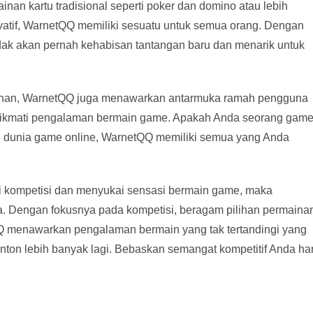
n kartu tradisional seperti poker dan domino atau lebih
atif, WarnetQQ memiliki sesuatu untuk semua orang. Dengan
tidak akan pernah kehabisan tantangan baru dan menarik untuk
ainan, WarnetQQ juga menawarkan antarmuka ramah pengguna
kmati pengalaman bermain game. Apakah Anda seorang game
e dunia game online, WarnetQQ memiliki semua yang Anda
i kompetisi dan menyukai sensasi bermain game, maka
a. Dengan fokusnya pada kompetisi, beragam pilihan permaina
 menawarkan pengalaman bermain yang tak tertandingi yang
on lebih banyak lagi. Bebaskan semangat kompetitif Anda har