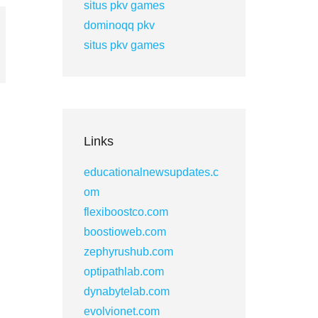
situs pkv games
dominoqq pkv
situs pkv games
Links
educationalnewsupdates.c
om
flexiboostco.com
boostioweb.com
zephyrushub.com
optipathlab.com
dynabytelab.com
evolvionet.com