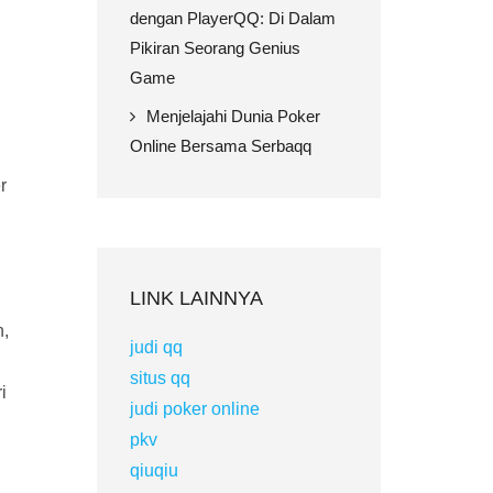
dengan PlayerQQ: Di Dalam
Pikiran Seorang Genius
Game
Menjelajahi Dunia Poker
Online Bersama Serbaqq
r
LINK LAINNYA
n,
judi qq
situs qq
i
judi poker online
pkv
qiuqiu