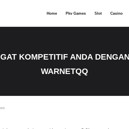
Home
Pkv Games
Slot
Casino
GAT KOMPETITIF ANDA DENGAN
WARNETQQ
mes