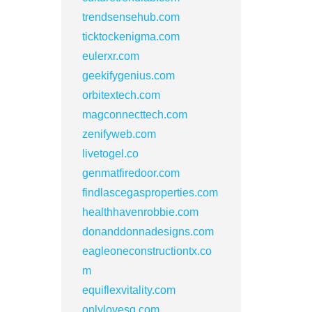
trendsensehub.com
ticktockenigma.com
eulerxr.com
geekifygenius.com
orbitextech.com
magconnecttech.com
zenifyweb.com
livetogel.co
genmatfiredoor.com
findlascegasproperties.com
healthhavenrobbie.com
donanddonnadesigns.com
eagleoneconstructiontx.co
m
equiflexvitality.com
onlylovesg.com