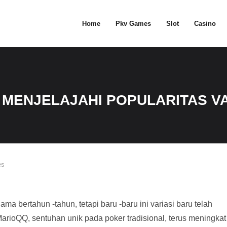
Home
Pkv Games
Slot
Casino
MENJELAJAHI POPULARITAS VA
es
ma bertahun -tahun, tetapi baru -baru ini variasi baru telah
arioQQ, sentuhan unik pada poker tradisional, terus meningkat