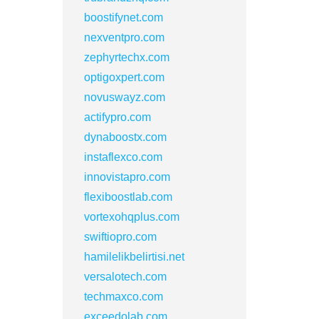
boostifynet.com
nexventpro.com
zephyrtechx.com
optigoxpert.com
novuswayz.com
actifypro.com
dynaboostx.com
instaflexco.com
innovistapro.com
flexiboostlab.com
vortexohqplus.com
swiftiopro.com
hamilelikbelirtisi.net
versalotech.com
techmaxco.com
exceedolab.com