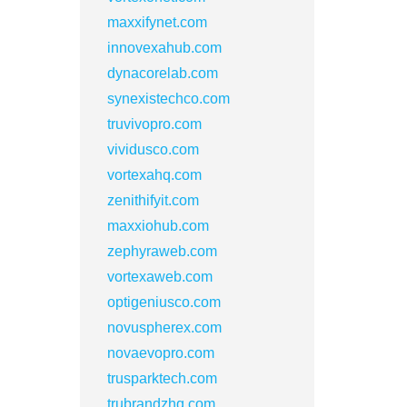
maxxifynet.com
innovexahub.com
dynacorelab.com
synexistechco.com
truvivopro.com
vividusco.com
vortexahq.com
zenithifyit.com
maxxiohub.com
zephyraweb.com
vortexaweb.com
optigeniusco.com
novuspherex.com
novaevopro.com
trusparktech.com
trubrandzhq.com