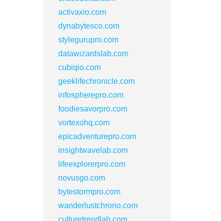
activaxio.com
dynabytesco.com
stylegurupro.com
datawizardslab.com
cubiqio.com
geeklifechronicle.com
infospherepro.com
foodiesavorpro.com
vortexohq.com
epicadventurepro.com
insightwavelab.com
lifeexplorerpro.com
novusgo.com
bytestormpro.com
wanderlustchrono.com
culturetrendlab.com