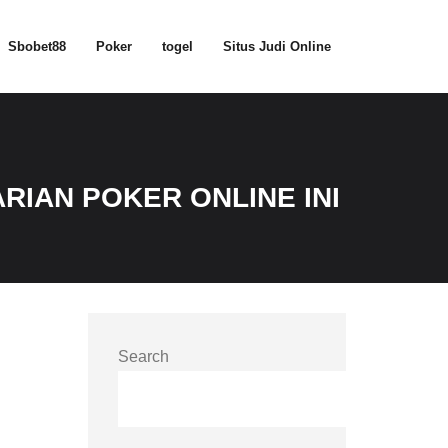
Sbobet88
Poker
togel
Situs Judi Online
RIAN POKER ONLINE INI
Search
SEARCH