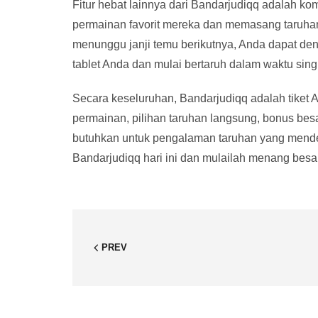
Fitur hebat lainnya dari Bandarjudiqq adalah k
permainan favorit mereka dan memasang taruhan 
menunggu janji temu berikutnya, Anda dapat de
tablet Anda dan mulai bertaruh dalam waktu sing
Secara keseluruhan, Bandarjudiqq adalah tiket
permainan, pilihan taruhan langsung, bonus bes
butuhkan untuk pengalaman taruhan yang mend
Bandarjudiqq hari ini dan mulailah menang besa
PREV