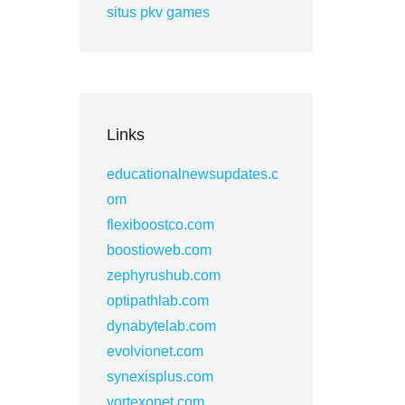
situs pkv games
Links
educationalnewsupdates.c
om
flexiboostco.com
boostioweb.com
zephyrushub.com
optipathlab.com
dynabytelab.com
evolvionet.com
synexisplus.com
vortexonet.com