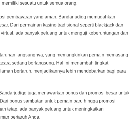
 memiliki sesuatu untuk semua orang.
psi pembayaran yang aman, Bandarjudiqq memudahkan
. Dari permainan kasino tradisional seperti blackjack dan
a virtual, ada banyak peluang untuk menguji keberuntungan dan
psi taruhan langsungnya, yang memungkinkan pemain memasang
u acara sedang berlangsung. Hal ini menambah tingkat
alaman bertaruh, menjadikannya lebih mendebarkan bagi para
 Bandarjudiqq juga menawarkan bonus dan promosi besar untu
ari bonus sambutan untuk pemain baru hingga promosi
ggan tetap, ada banyak peluang untuk meningkatkan
an bertaruh Anda.