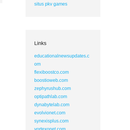
situs pkv games
Links
educationalnewsupdates.c
om
flexiboostco.com
boostioweb.com
zephyrushub.com
optipathlab.com
dynabytelab.com
evolvionet.com
synexisplus.com
vortexonet.com