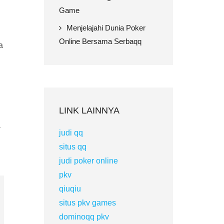
Game
Menjelajahi Dunia Poker
Online Bersama Serbaqq
a
LINK LAINNYA
a
judi qq
situs qq
judi poker online
pkv
qiuqiu
situs pkv games
dominoqq pkv