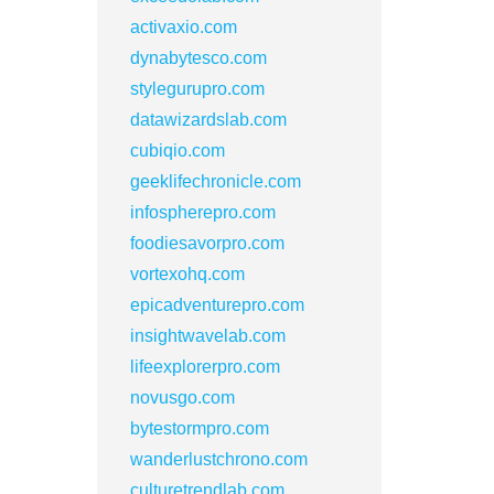
activaxio.com
dynabytesco.com
stylegurupro.com
datawizardslab.com
cubiqio.com
geeklifechronicle.com
infospherepro.com
foodiesavorpro.com
vortexohq.com
epicadventurepro.com
insightwavelab.com
lifeexplorerpro.com
novusgo.com
bytestormpro.com
wanderlustchrono.com
culturetrendlab.com