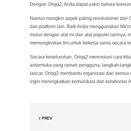
Dengan Oriqq2, Anda dapat yakin bahwa komunika
Namun mungkin aspek paling revolusioner dari 
dan platform lain. Baik Anda menggunakan Micros
mulus dengan alat ini dan alat populer lainnya, m
memungkinkan tim untuk bekerja sama secara lebi
Secara keseluruhan, Oriqq2 merevolusi cara kita
antarmuka yang ramah pengguna, langkah-langk
lancar, Oriqq2 membantu organisasi dari semua u
ingin meningkatkan komunikasi dan kolaborasi A
PREV