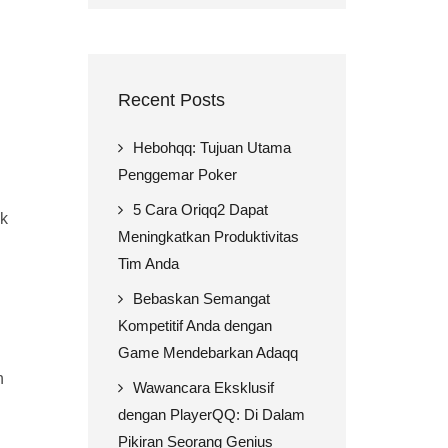
Recent Posts
Hebohqq: Tujuan Utama
Penggemar Poker
5 Cara Oriqq2 Dapat
uk
Meningkatkan Produktivitas
Tim Anda
Bebaskan Semangat
Kompetitif Anda dengan
Game Mendebarkan Adaqq
n
Wawancara Eksklusif
dengan PlayerQQ: Di Dalam
Pikiran Seorang Genius