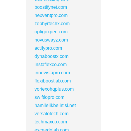
boostifynet.com
nexventpro.com
zephyrtechx.com
optigoxpert.com
novuswayz.com
actifypro.com
dynaboostx.com
instaflexco.com
innovistapro.com
flexiboostlab.com
vortexohqplus.com
swiftiopro.com
hamilelikbelirtisi.net
versalotech.com
techmaxco.com
exceedolab.com