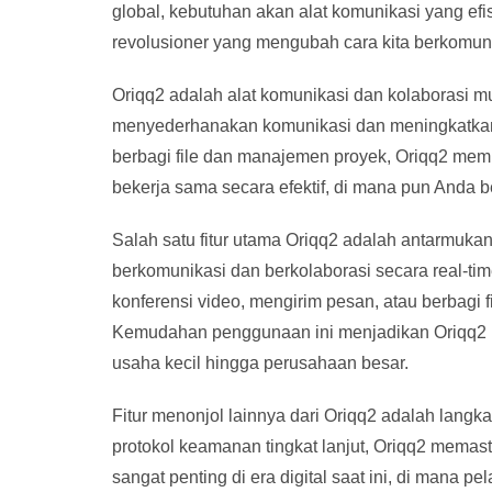
global, kebutuhan akan alat komunikasi yang efi
revolusioner yang mengubah cara kita berkomuni
Oriqq2 adalah alat komunikasi dan kolaborasi m
menyederhanakan komunikasi dan meningkatkan p
berbagi file dan manajemen proyek, Oriqq2 memi
bekerja sama secara efektif, di mana pun Anda b
Salah satu fitur utama Oriqq2 adalah antarmu
berkomunikasi dan berkolaborasi secara real-t
konferensi video, mengirim pesan, atau berbagi f
Kemudahan penggunaan ini menjadikan Oriqq2 pil
usaha kecil hingga perusahaan besar.
Fitur menonjol lainnya dari Oriqq2 adalah lang
protokol keamanan tingkat lanjut, Oriqq2 memasti
sangat penting di era digital saat ini, di mana p